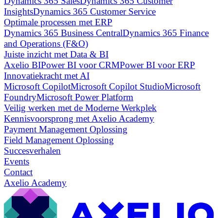
Dynamics 365 Sales
Dynamics 365 Customer
Insights
Dynamics 365 Customer Service
Optimale processen met ERP
Dynamics 365 Business Central
Dynamics 365 Finance
and Operations (F&O)
Juiste inzicht met Data & BI
Axelio BI
Power BI voor CRM
Power BI voor ERP
Innovatiekracht met AI
Microsoft Copilot
Microsoft Copilot Studio
Microsoft
Foundry
Microsoft Power Platform
Veilig werken met de Moderne Werkplek
Kennisvoorsprong met Axelio Academy
Payment Management Oplossing
Field Management Oplossing
Succesverhalen
Events
Contact
Axelio Academy