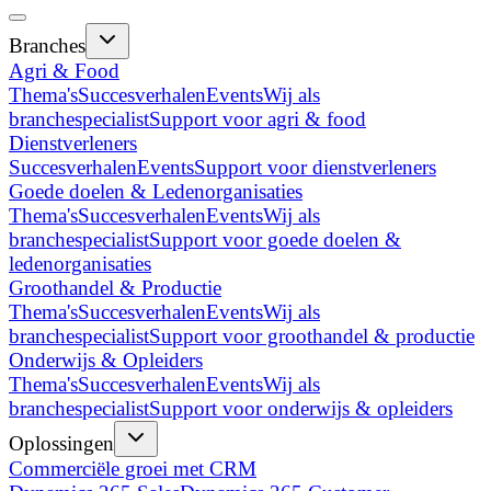
Branches
Agri & Food
Thema's
Succesverhalen
Events
Wij als
branchespecialist
Support voor agri & food
Dienstverleners
Succesverhalen
Events
Support voor dienstverleners
Goede doelen & Ledenorganisaties
Thema's
Succesverhalen
Events
Wij als
branchespecialist
Support voor goede doelen &
ledenorganisaties
Groothandel & Productie
Thema's
Succesverhalen
Events
Wij als
branchespecialist
Support voor groothandel & productie
Onderwijs & Opleiders
Thema's
Succesverhalen
Events
Wij als
branchespecialist
Support voor onderwijs & opleiders
Oplossingen
Commerciële groei met CRM