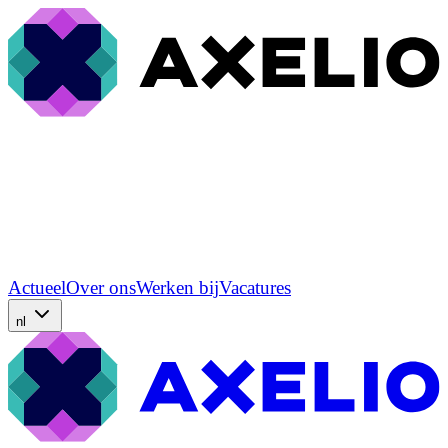
Actueel
Over ons
Werken bij
Vacatures
nl