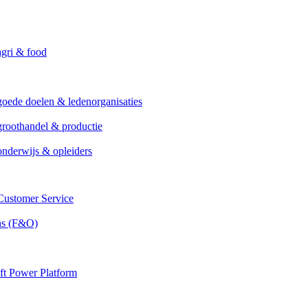
agri & food
goede doelen & ledenorganisaties
groothandel & productie
onderwijs & opleiders
ustomer Service
ns (F&O)
ft Power Platform