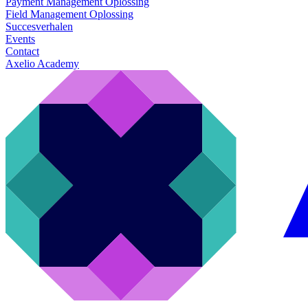
Payment Management Oplossing
Field Management Oplossing
Succesverhalen
Events
Contact
Axelio Academy