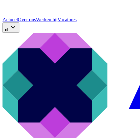
Actueel
Over ons
Werken bij
Vacatures
nl