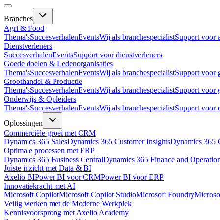
Branches
Agri & Food
Thema's
Succesverhalen
Events
Wij als branchespecialist
Support voor 
Dienstverleners
Succesverhalen
Events
Support voor dienstverleners
Goede doelen & Ledenorganisaties
Thema's
Succesverhalen
Events
Wij als branchespecialist
Support voor 
Groothandel & Productie
Thema's
Succesverhalen
Events
Wij als branchespecialist
Support voor 
Onderwijs & Opleiders
Thema's
Succesverhalen
Events
Wij als branchespecialist
Support voor 
Oplossingen
Commerciële groei met CRM
Dynamics 365 Sales
Dynamics 365 Customer Insights
Dynamics 365 C
Optimale processen met ERP
Dynamics 365 Business Central
Dynamics 365 Finance and Operatio
Juiste inzicht met Data & BI
Axelio BI
Power BI voor CRM
Power BI voor ERP
Innovatiekracht met AI
Microsoft Copilot
Microsoft Copilot Studio
Microsoft Foundry
Microso
Veilig werken met de Moderne Werkplek
Kennisvoorsprong met Axelio Academy