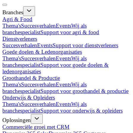
Branches
Agri & Food
Thema's
Succesverhalen
Events
Wij als
branchespecialist
Support voor agri & food
Dienstverleners
Succesverhalen
Events
Support voor dienstverleners
Goede doelen & Ledenorganisaties
Thema's
Succesverhalen
Events
Wij als
branchespecialist
Support voor goede doelen &
ledenorganisaties
Groothandel & Productie
Thema's
Succesverhalen
Events
Wij als
branchespecialist
Support voor groothandel & productie
Onderwijs & Opleiders
Thema's
Succesverhalen
Events
Wij als
branchespecialist
Support voor onderwijs & opleiders
Oplossingen
Commerciële groei met CRM