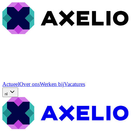
Actueel
Over ons
Werken bij
Vacatures
nl