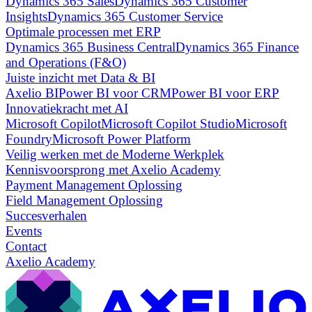
Dynamics 365 Sales
Dynamics 365 Customer
Insights
Dynamics 365 Customer Service
Optimale processen met ERP
Dynamics 365 Business Central
Dynamics 365 Finance
and Operations (F&O)
Juiste inzicht met Data & BI
Axelio BI
Power BI voor CRM
Power BI voor ERP
Innovatiekracht met AI
Microsoft Copilot
Microsoft Copilot Studio
Microsoft
Foundry
Microsoft Power Platform
Veilig werken met de Moderne Werkplek
Kennisvoorsprong met Axelio Academy
Payment Management Oplossing
Field Management Oplossing
Succesverhalen
Events
Contact
Axelio Academy