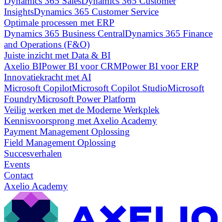
Dynamics 365 Sales
Dynamics 365 Customer
Insights
Dynamics 365 Customer Service
Optimale processen met ERP
Dynamics 365 Business Central
Dynamics 365 Finance
and Operations (F&O)
Juiste inzicht met Data & BI
Axelio BI
Power BI voor CRM
Power BI voor ERP
Innovatiekracht met AI
Microsoft Copilot
Microsoft Copilot Studio
Microsoft
Foundry
Microsoft Power Platform
Veilig werken met de Moderne Werkplek
Kennisvoorsprong met Axelio Academy
Payment Management Oplossing
Field Management Oplossing
Succesverhalen
Events
Contact
Axelio Academy