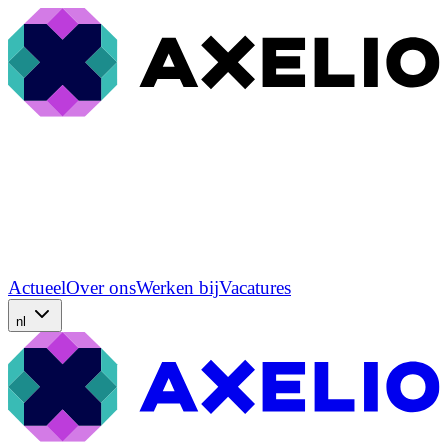
Actueel
Over ons
Werken bij
Vacatures
nl