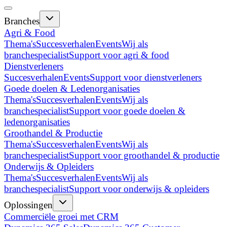
Branches
Agri & Food
Thema's
Succesverhalen
Events
Wij als
branchespecialist
Support voor agri & food
Dienstverleners
Succesverhalen
Events
Support voor dienstverleners
Goede doelen & Ledenorganisaties
Thema's
Succesverhalen
Events
Wij als
branchespecialist
Support voor goede doelen &
ledenorganisaties
Groothandel & Productie
Thema's
Succesverhalen
Events
Wij als
branchespecialist
Support voor groothandel & productie
Onderwijs & Opleiders
Thema's
Succesverhalen
Events
Wij als
branchespecialist
Support voor onderwijs & opleiders
Oplossingen
Commerciële groei met CRM