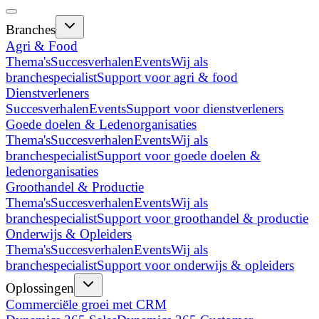
Branches
Agri & Food
Thema's
Succesverhalen
Events
Wij als
branchespecialist
Support voor agri & food
Dienstverleners
Succesverhalen
Events
Support voor dienstverleners
Goede doelen & Ledenorganisaties
Thema's
Succesverhalen
Events
Wij als
branchespecialist
Support voor goede doelen &
ledenorganisaties
Groothandel & Productie
Thema's
Succesverhalen
Events
Wij als
branchespecialist
Support voor groothandel & productie
Onderwijs & Opleiders
Thema's
Succesverhalen
Events
Wij als
branchespecialist
Support voor onderwijs & opleiders
Oplossingen
Commerciële groei met CRM