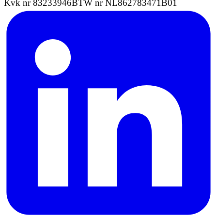
Kvk nr 83233946
BTW nr NL862783471B01