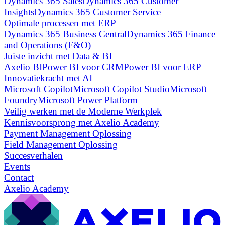
Dynamics 365 Sales
Dynamics 365 Customer
Insights
Dynamics 365 Customer Service
Optimale processen met ERP
Dynamics 365 Business Central
Dynamics 365 Finance
and Operations (F&O)
Juiste inzicht met Data & BI
Axelio BI
Power BI voor CRM
Power BI voor ERP
Innovatiekracht met AI
Microsoft Copilot
Microsoft Copilot Studio
Microsoft
Foundry
Microsoft Power Platform
Veilig werken met de Moderne Werkplek
Kennisvoorsprong met Axelio Academy
Payment Management Oplossing
Field Management Oplossing
Succesverhalen
Events
Contact
Axelio Academy