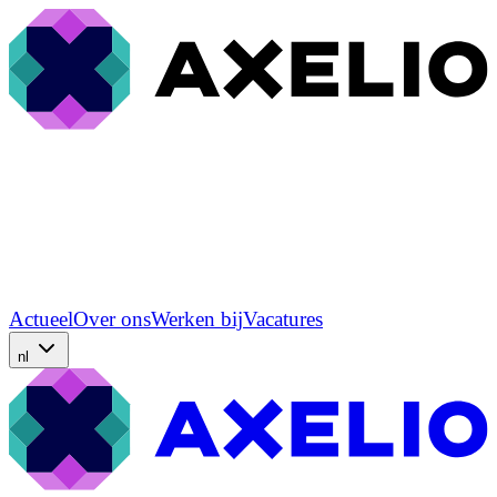
Actueel
Over ons
Werken bij
Vacatures
nl