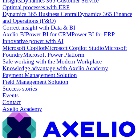
Insights
Dynamics 365 Customer Service
Optimal processes with ERP
Dynamics 365 Business Central
Dynamics 365 Finance
and Operations (F&O)
Correct insight with Data & BI
Axelio BI
Power BI for CRM
Power BI for ERP
Innovative power with AI
Microsoft Copilot
Microsoft Copilot Studio
Microsoft
Foundry
Microsoft Power Platform
Safe working with the Modern Workplace
Knowledge advantage with Axelio Academy
Payment Management Solution
Field Management Solution
Success stories
Events
Contact
Axelio Academy