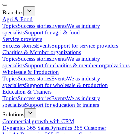
Branches
Agri & Food
Topics
Success stories
Events
We as industry
specialists
Support for agri & food
Service providers
Success stories
Events
Support for service providers
Charities & Member organizations
Topics
Success stories
Events
We as industry
specialists
Support for charities & member organizations
Wholesale & Production
Topics
Success stories
Events
We as industry
specialists
Support for wholesale & production
Education & Trainers
Topics
Success stories
Events
We as industry
specialists
Support for education & trainers
Solutions
Commercial growth with CRM
Dynamics 365 Sales
Dynamics 365 Customer