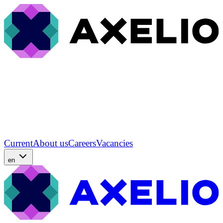
Current
About us
Careers
Vacancies
en