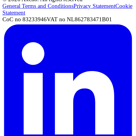
General Terms and Conditions
Privacy Statement
Cookie
Statement
CoC no 83233946
VAT no NL862783471B01